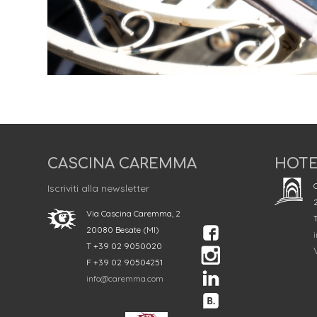
CASCINA CAREMMA
HOTE
C
Iscriviti alla newsletter
Via Cascina Caremma, 2
20080 Besate (MI)
T +39 02 9050020
V
F +39 02 90504251
info@caremma.com