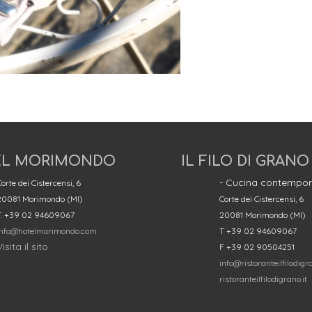
L MORIMONDO
IL FILO DI GRANO
- Cucina contempor
orte dei Cistercensi, 6
20081 Morimondo (MI)
Corte dei Cistercensi, 6
T. +39 02 94609067
20081 Morimondo (MI)
info@hotelmorimondo.com
T +39 02 94609067
isita il sito
F +39 02 90504251
info@ristoranteilfilodigra
ristoranteilfilodigrano.it