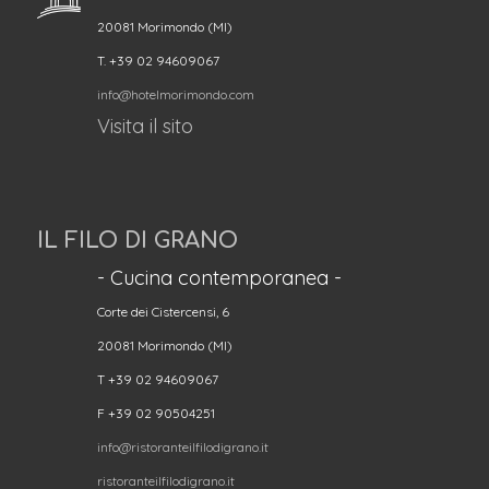
20081 Morimondo (MI)
T. +39 02 94609067
info@hotelmorimondo.com
Visita il sito
IL FILO DI GRANO
- Cucina contemporanea -
Corte dei Cistercensi, 6
20081 Morimondo (MI)
T +39 02 94609067
F +39 02 90504251
info@ristoranteilfilodigrano.it
ristoranteilfilodigrano.it