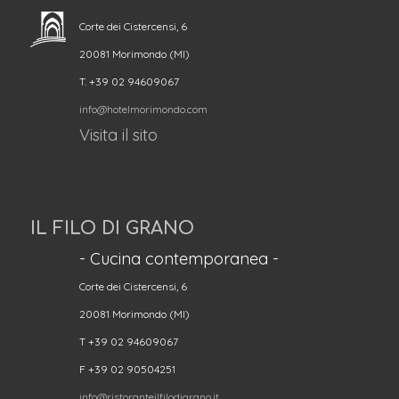
Corte dei Cistercensi, 6
20081 Morimondo (MI)
T. +39 02 94609067
info@hotelmorimondo.com
Visita il sito
IL FILO DI GRANO
- Cucina contemporanea -
Corte dei Cistercensi, 6
20081 Morimondo (MI)
T +39 02 94609067
F +39 02 90504251
info@ristoranteilfilodigrano.it