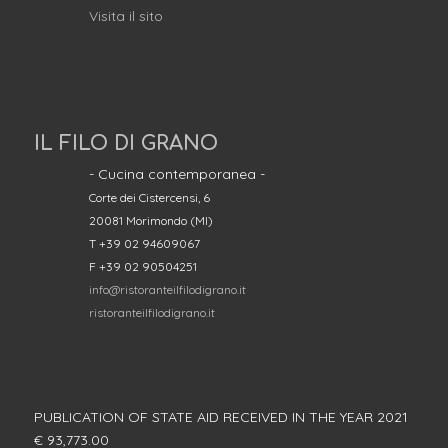
Visita il sito
IL FILO DI GRANO
- Cucina contemporanea -
Corte dei Cistercensi, 6
20081 Morimondo (MI)
T +39 02 94609067
F +39 02 90504251
info@ristoranteilfilodigrano.it
ristoranteilfilodigrano.it
PUBLICATION OF STATE AID RECEIVED IN THE YEAR 2021
€ 93,773.00