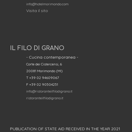
info@hotelmorimondo.com
Visita il sito
IL FILO DI GRANO
- Cucina contemporanea -
Corte dei Cistercensi, 6
20081 Morimondo (MI)
T +39 02 94609067
F +39 02 90504251
info@ristoranteilfilodigrano.it
ristoranteilfilodigrano.it
PUBLICATION OF STATE AID RECEIVED IN THE YEAR 2021