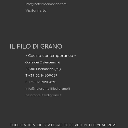
info@hotelmorimondo.com
Visita il sito
IL FILO DI GRANO
- Cucina contemporanea -
Corte dei Cistercensi, 6
20081 Morimondo (MI)
T +39 02 94609067
F +39 02 90504251
info@ristoranteilfilodigrano.it
ristoranteilfilodigrano.it
PUBLICATION OF STATE AID RECEIVED IN THE YEAR 2021