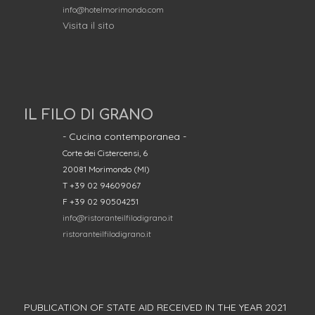
info@hotelmorimondo.com
Visita il sito
IL FILO DI GRANO
- Cucina contemporanea -
Corte dei Cistercensi, 6
20081 Morimondo (MI)
T +39 02 94609067
F +39 02 90504251
info@ristoranteilfilodigrano.it
ristoranteilfilodigrano.it
PUBLICATION OF STATE AID RECEIVED IN THE YEAR 2021