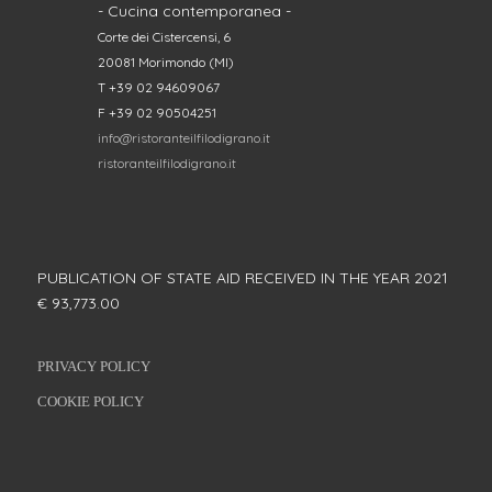
- Cucina contemporanea -
Corte dei Cistercensi, 6
20081 Morimondo (MI)
T +39 02 94609067
F +39 02 90504251
info@ristoranteilfilodigrano.it
ristoranteilfilodigrano.it
PUBLICATION OF STATE AID RECEIVED IN THE YEAR 2021
€ 93,773.00
PRIVACY POLICY
COOKIE POLICY