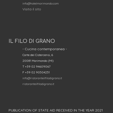
info@hotelmorimondo.com
Visita il sito
IL FILO DI GRANO
- Cucina contemporanea -
Corte dei Cistercensi, 6
20081 Morimondo (MI)
T +39 02 94609067
F +39 02 90504251
info@ristoranteilfilodigrano.it
ristoranteilfilodigrano.it
PUBLICATION OF STATE AID RECEIVED IN THE YEAR 2021