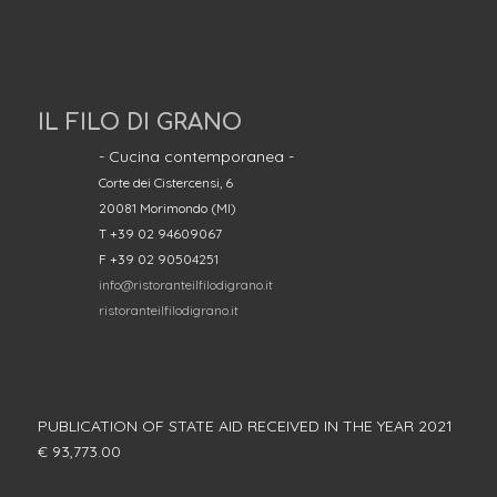
IL FILO DI GRANO
- Cucina contemporanea -
Corte dei Cistercensi, 6
20081 Morimondo (MI)
T +39 02 94609067
F +39 02 90504251
info@ristoranteilfilodigrano.it
ristoranteilfilodigrano.it
PUBLICATION OF STATE AID RECEIVED IN THE YEAR 2021
€ 93,773.00