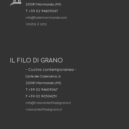
20081 Morimondo (MI)
T. +39 02 94609067
info@hotelmorimondo.com
Visita il sito
IL FILO DI GRANO
- Cucina contemporanea -
Corte dei Cistercensi, 6
20081 Morimondo (MI)
T +39 02 94609067
F +39 02 90504251
info@ristoranteilfilodigrano.it
ristoranteilfilodigrano.it