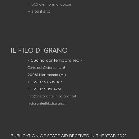
info@hotelmorimondo.com
Visita il sito
IL FILO DI GRANO
- Cucina contemporanea -
Corte dei Cistercensi, 6
20081 Morimondo (MI)
T +39 02 94609067
F +39 02 90504251
info@ristoranteilfilodigrano.it
ristoranteilfilodigrano.it
PUBLICATION OF STATE AID RECEIVED IN THE YEAR 2021