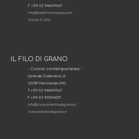
T. +39 02 94609067
info@hotelmorimondo.com
Visita il sito
IL FILO DI GRANO
- Cucina contemporanea -
Corte dei Cistercensi, 6
20081 Morimondo (MI)
T +39 02 94609067
F +39 02 90504251
info@ristoranteilfilodigrano.it
ristoranteilfilodigrano.it