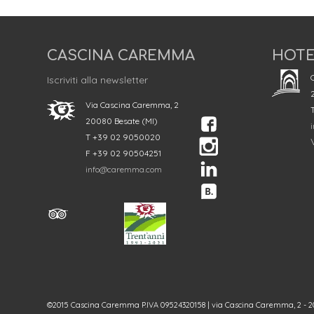
CASCINA CAREMMA
HOTE
C
Iscriviti alla newsletter
Via Cascina Caremma, 2
20080 Besate (MI)
T +39 02 9050020
V
F +39 02 90504251
info@caremma.com
©2015 Cascina Caremma P.IVA 09524320158 | via Cascina Caremma, 2 - 20