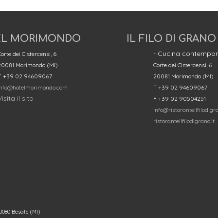
L MORIMONDO
IL FILO DI GRANO
- Cucina contempor
orte dei Cistercensi, 6
20081 Morimondo (MI)
Corte dei Cistercensi, 6
T. +39 02 94609067
20081 Morimondo (MI)
info@hotelmorimondo.com
T +39 02 94609067
isita il sito
F +39 02 90504251
info@ristoranteilfilodigra
ristoranteilfilodigrano.it
080 Besate (MI)