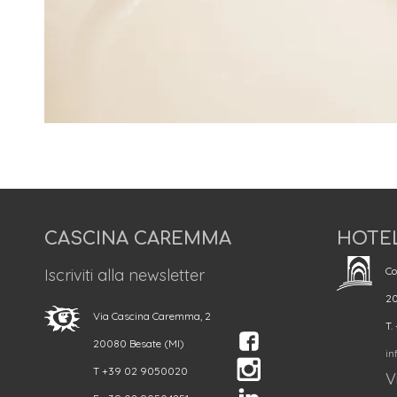
CASCINA CAREMMA
HOTE
Co
Iscriviti alla newsletter
20
Via Cascina Caremma, 2
T.
20080 Besate (MI)
in
T +39 02 9050020
Vi