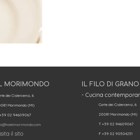
L MORIMONDO
IL FILO DI GRANO
- Cucina contemporan
rte dei Cistercensi, 6
Corte dei Cistercensi, 6
081 Morimondo (MI)
20081 Morimondo (MI)
 +39 02 94609067
T +39 02 94609067
fo@hotelmorimondo.com
sita il sito
F +39 02 90504251