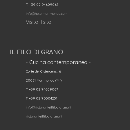
T. +39 02 94609067
info@hotelmorimondo.com
Visita il sito
IL FILO DI GRANO
- Cucina contemporanea -
Corte dei Cistercensi, 6
20081 Morimondo (MI)
T +39 02 94609067
F +39 02 90504251
info@ristoranteilfilodigrano.it
ristoranteilfilodigrano.it