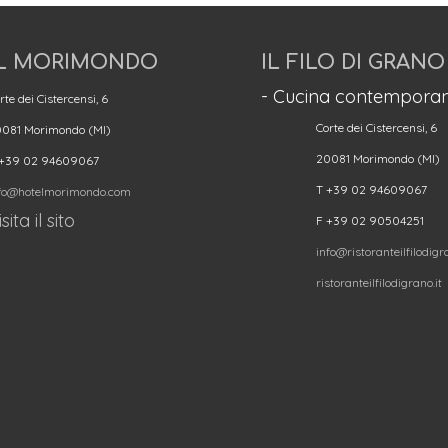
L MORIMONDO
IL FILO DI GRANO
- Cucina contemporan
rte dei Cistercensi, 6
Corte dei Cistercensi, 6
081 Morimondo (MI)
20081 Morimondo (MI)
 +39 02 94609067
T +39 02 94609067
fo@hotelmorimondo.com
sita il sito
F +39 02 90504251
info@ristoranteilfilodigra
ristoranteilfilodigrano.it