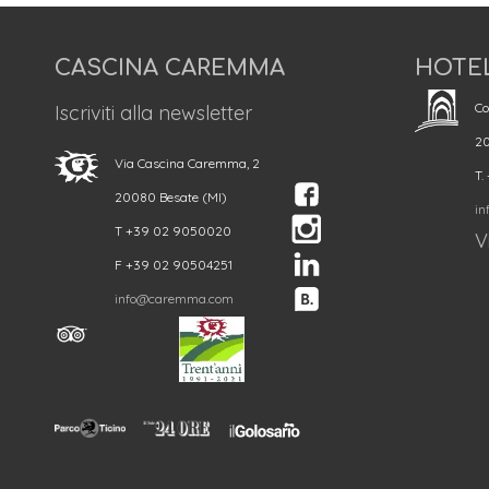
CASCINA CAREMMA
HOTE
Co
Iscriviti alla newsletter
20
Via Cascina Caremma, 2
T.
20080 Besate (MI)
in
T +39 02 9050020
Vi
F +39 02 90504251
info@caremma.com