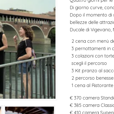
Quattro giorni per le v
Di giorno curve, con
Dopo il momento di re
bellezze delle attraz
Ducale di Vigevano, 
2 cena con menù d
3 pernottamenti in 
3 colazioni con tor
scegli il percorso
3 Kit pranzo al sac
2 percorso benesse
1 cena al Ristorante
€ 370 camera Stand
€ 385 camera Classi
€ 410 camera Superi