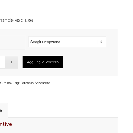
vande escluse
Aggiungi al carrello
,
Gift box
Tag:
Percorso Benessere
ve
ntive