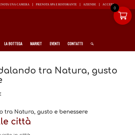
ENOTA UNA CAMERA
PRENOTA SPA E RISTORANTE
AZIENDE
ACCEDI
0
LA BOTTEGA
MARKET
EVENTI
CONTATTI
dalando tra Natura, gusto
e
Fascia
€
di
prezzo:
o tra Natura, gusto e benessere
da
le città
Prezzo
370,00€