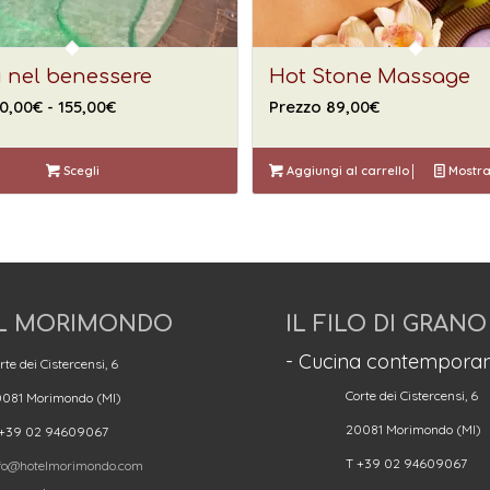
i nel benessere
Hot Stone Massage
Fascia
0,00
€
-
155,00
€
Prezzo
89,00
€
di
prezzo:
Scegli
Aggiungi al carrello
Mostra
da
Prezzo
120,00€
a
155,00€
L MORIMONDO
IL FILO DI GRANO
- Cucina contemporan
rte dei Cistercensi, 6
Corte dei Cistercensi, 6
081 Morimondo (MI)
20081 Morimondo (MI)
 +39 02 94609067
T +39 02 94609067
fo@hotelmorimondo.com