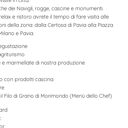
isite in città.
a
435,00€
che dei Navigli, rogge, cascine e monumenti.
lax e ristoro avrete il tempo di fare visita alle
ioni della zona: dalla Certosa di Pavia alla Piazza
Milano e Pavia.
egustazione
agriturismo
te e marmellate di nostra produzione
co con prodotti cascina
re
 il Filo di Grano di Morimondo (Menù dello Chef)
ard
c
or