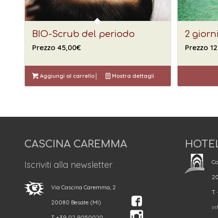
BIO-Scrub del periodo
2 giorn
Prezzo
45,00
€
Prezzo
12
Aggiungi al carrello
Mostra dettagli
CASCINA CAREMMA
HOTE
Co
Iscriviti alla newsletter
20
Via Cascina Caremma, 2
T.
20080 Besate (MI)
in
T +39 02 9050020