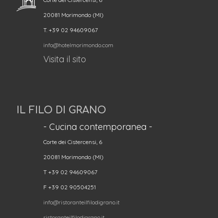
20081 Morimondo (MI)
T. +39 02 94609067
info@hotelmorimondo.com
Visita il sito
IL FILO DI GRANO
- Cucina contemporanea -
Corte dei Cistercensi, 6
20081 Morimondo (MI)
T +39 02 94609067
F +39 02 90504251
info@ristoranteilfilodigrano.it
ristoranteilfilodigrano.it