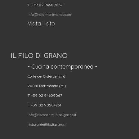
T. +39 02 94609067
info@hotelmorimondo.com
Visita il sito
IL FILO DI GRANO
- Cucina contemporanea -
Corte dei Cistercensi, 6
20081 Morimondo (MI)
T +39 02 94609067
F +39 02 90504251
info@ristoranteilfilodigrano.it
ristoranteilfilodigrano.it