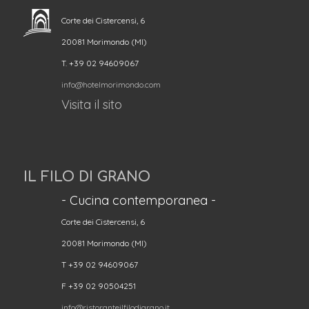
Corte dei Cistercensi, 6
20081 Morimondo (MI)
T. +39 02 94609067
info@hotelmorimondo.com
Visita il sito
IL FILO DI GRANO
- Cucina contemporanea -
Corte dei Cistercensi, 6
20081 Morimondo (MI)
T +39 02 94609067
F +39 02 90504251
info@ristoranteilfilodigrano.it