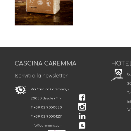
CASCINA CAREMMA
HOTE
Co
Iscriviti alla newsletter
20
Via Cascina Caremma, 2
T.
20080 Besate (MI)
in
T +39 02 9050020
Vi
F +39 02 90504251
info@caremma.com