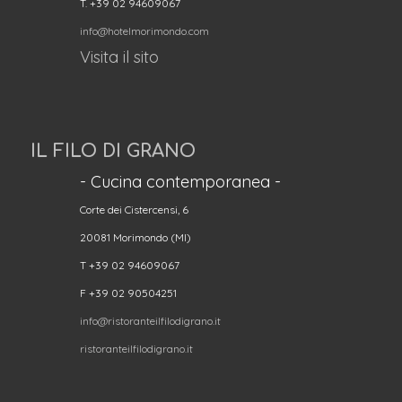
T. +39 02 94609067
info@hotelmorimondo.com
Visita il sito
IL FILO DI GRANO
- Cucina contemporanea -
Corte dei Cistercensi, 6
20081 Morimondo (MI)
T +39 02 94609067
F +39 02 90504251
info@ristoranteilfilodigrano.it
ristoranteilfilodigrano.it