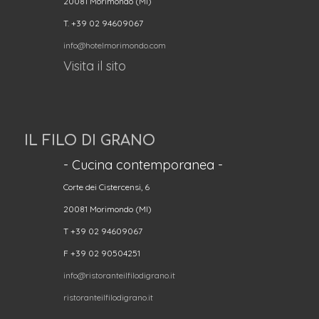
20081 Morimondo (MI)
T. +39 02 94609067
info@hotelmorimondo.com
Visita il sito
IL FILO DI GRANO
- Cucina contemporanea -
Corte dei Cistercensi, 6
20081 Morimondo (MI)
T +39 02 94609067
F +39 02 90504251
info@ristoranteilfilodigrano.it
ristoranteilfilodigrano.it