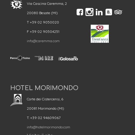
Via Cascina Caremma, 2
20080 Besate (MI)
T +39 02 9050020
F +39 02 90504251
info@caremma.com
HOTEL MORIMONDO
Corte dei Cistercensi, 6
20081 Morimondo (MI)
T. +39 02 94609067
info@hotelmorimondo.com