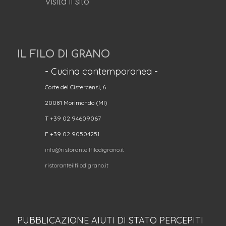
Visita il sito
IL FILO DI GRANO
- Cucina contemporanea -
Corte dei Cistercensi, 6
20081 Morimondo (MI)
T +39 02 94609067
F +39 02 90504251
info@ristoranteilfilodigrano.it
ristoranteilfilodigrano.it
PUBBLICAZIONE AIUTI DI STATO PERCEPITI