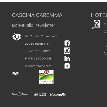
CASCINA CAREMMA
HOTE
Co
Iscriviti alla newsletter
20
Via Cascina Caremma, 2
T.
20080 Besate (MI)
in
T +39 02 9050020
Vi
F +39 02 90504251
info@caremma.com