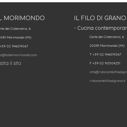
L MORIMONDO
IL FILO DI GRANO
- Cucina contemporan
rte dei Cistercensi, 6
Corte dei Cistercensi, 6
081 Morimondo (MI)
20081 Morimondo (MI)
 +39 02 94609067
T +39 02 94609067
fo@hotelmorimondo.com
sita il sito
F +39 02 90504251
info@ristoranteilfilodigra
ristoranteilfilodigrano.it