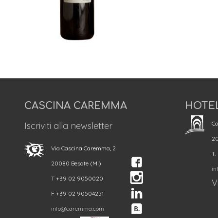
CASCINA CAREMMA
HOTE
Co
Iscriviti alla newsletter
20
Via Cascina Caremma, 2
T.
20080 Besate (MI)
in
T +39 02 9050020
Vi
F +39 02 90504251
info@caremma.com