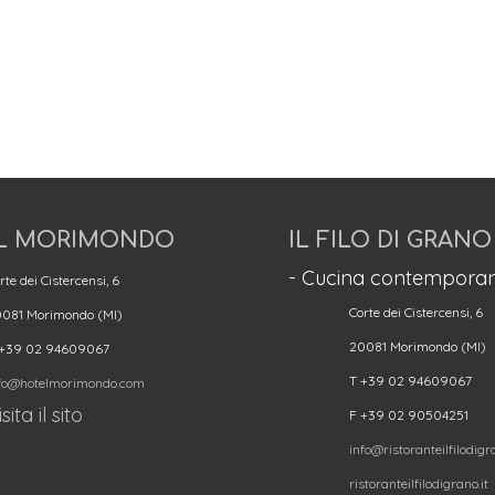
L MORIMONDO
IL FILO DI GRANO
- Cucina contemporan
rte dei Cistercensi, 6
Corte dei Cistercensi, 6
081 Morimondo (MI)
20081 Morimondo (MI)
 +39 02 94609067
T +39 02 94609067
fo@hotelmorimondo.com
sita il sito
F +39 02 90504251
info@ristoranteilfilodigra
ristoranteilfilodigrano.it