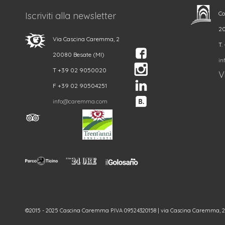
Co
Iscriviti alla newsletter
20
Via Cascina Caremma, 2
T.
20080 Besate (MI)
in
T +39 02 9050020
Vi
F +39 02 90504251
info@caremma.com
©2015 - 2025 Cascina Caremma P.IVA 09524320158 | via Cascina Caremma, 2 - 