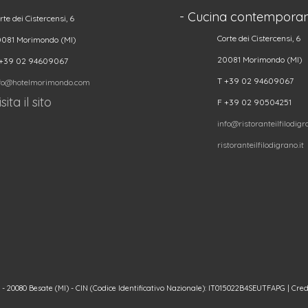
- Cucina contemporan
rte dei Cistercensi, 6
Corte dei Cistercensi, 6
081 Morimondo (MI)
20081 Morimondo (MI)
 +39 02 94609067
T +39 02 94609067
fo@hotelmorimondo.com
sita il sito
F +39 02 90504251
info@ristoranteilfilodigra
ristoranteilfilodigrano.it
20080 Besate (MI) - CIN (Codice Identificativo Nazionale): IT015022B4SEUTFAPG | Cred