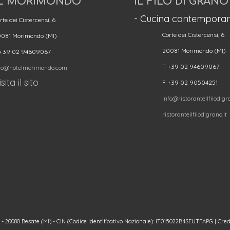
L MORIMONDO
IL FILO DI GRANO
- Cucina contemporan
rte dei Cistercensi, 6
Corte dei Cistercensi, 6
081 Morimondo (MI)
20081 Morimondo (MI)
 +39 02 94609067
T +39 02 94609067
fo@hotelmorimondo.com
sita il sito
F +39 02 90504251
info@ristoranteilfilodigra
ristoranteilfilodigrano.it
20080 Besate (MI) - CIN (Codice Identificativo Nazionale): IT015022B4SEUTFAPG | Cred