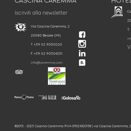
CASCINA CAREMMA
HOTE
Co
Iscriviti alla newsletter
20
Via Cascina Caremma, 2
T.
20080 Besate (MI)
in
T +39 02 9050020
Vi
F +39 02 90504251
info@caremma.com
©2015 - 2025 Cascina Caremma P.IVA 09524320158 | via Cascina Caremma, 2 - 