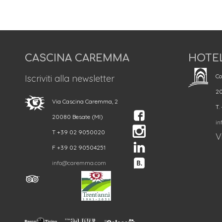
CASCINA CAREMMA
HOTE
Co
Iscriviti alla newsletter
20
Via Cascina Caremma, 2
T.
20080 Besate (MI)
in
T +39 02 9050020
Vi
F +39 02 90504251
info@caremma.com