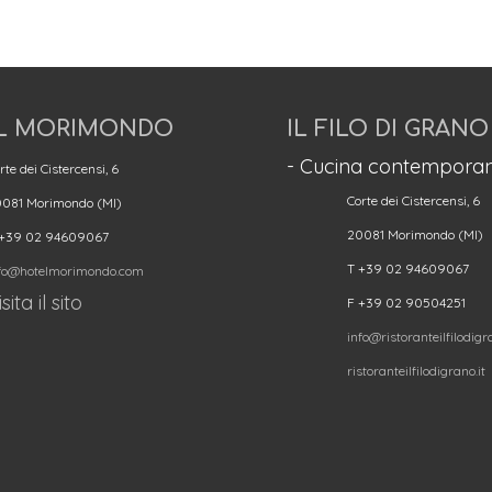
L MORIMONDO
IL FILO DI GRANO
- Cucina contemporan
rte dei Cistercensi, 6
Corte dei Cistercensi, 6
081 Morimondo (MI)
20081 Morimondo (MI)
 +39 02 94609067
T +39 02 94609067
fo@hotelmorimondo.com
sita il sito
F +39 02 90504251
info@ristoranteilfilodigra
ristoranteilfilodigrano.it