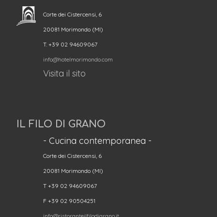
Corte dei Cistercensi, 6
20081 Morimondo (MI)
T. +39 02 94609067
info@hotelmorimondo.com
Visita il sito
IL FILO DI GRANO
- Cucina contemporanea -
Corte dei Cistercensi, 6
20081 Morimondo (MI)
T +39 02 94609067
F +39 02 90504251
info@ristoranteilfilodigrano.it