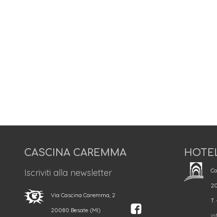
CASCINA CAREMMA
HOTE
Co
Iscriviti alla newsletter
20
Via Cascina Caremma, 2
T.
20080 Besate (MI)
in