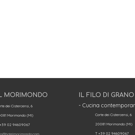
L MORIMONDO
IL FILO DI GRANO
- Cucina contemporan
rte dei Cistercensi, 6
Corte dei Cistercensi, 6
081 Morimondo (MI)
20081 Morimondo (MI)
 +39 02 94609067
T +39 02 94609067
fo@hotelmorimondo.com