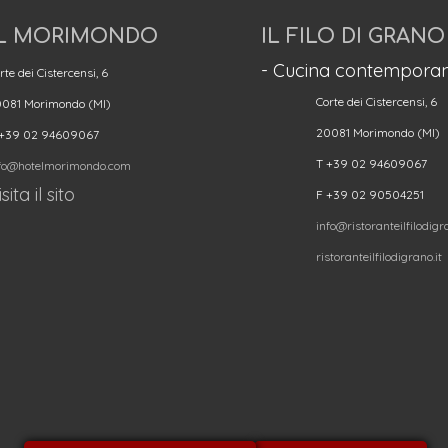
L MORIMONDO
IL FILO DI GRANO
- Cucina contemporan
rte dei Cistercensi, 6
Corte dei Cistercensi, 6
081 Morimondo (MI)
20081 Morimondo (MI)
 +39 02 94609067
T +39 02 94609067
fo@hotelmorimondo.com
sita il sito
F +39 02 90504251
info@ristoranteilfilodigra
ristoranteilfilodigrano.it