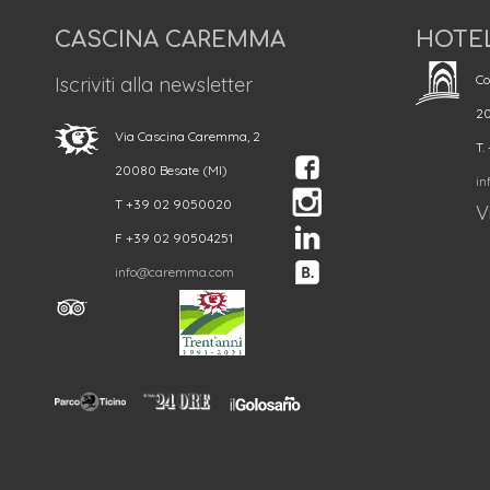
CASCINA CAREMMA
HOTE
Co
Iscriviti alla newsletter
20
Via Cascina Caremma, 2
T.
20080 Besate (MI)
in
T +39 02 9050020
Vi
F +39 02 90504251
info@caremma.com