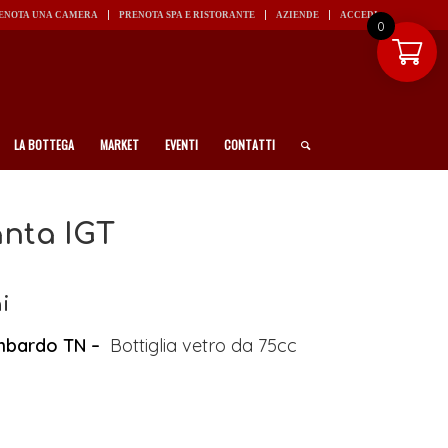
ENOTA UNA CAMERA
PRENOTA SPA E RISTORANTE
AZIENDE
ACCEDI
0
LA BOTTEGA
MARKET
EVENTI
CONTATTI
nta IGT
i
ombardo TN –
Bottiglia vetro da 75cc