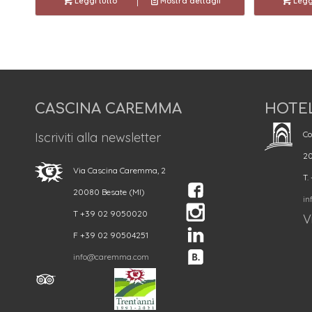
Leggi tutto
Mostra dettagli
Leggi
CASCINA CAREMMA
HOTE
Co
Iscriviti alla newsletter
20
Via Cascina Caremma, 2
T.
20080 Besate (MI)
in
T +39 02 9050020
Vi
F +39 02 90504251
info@caremma.com