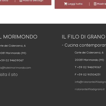
 tutto
Mostra dettagli
Leggi tutto
Mostra
L MORIMONDO
IL FILO DI GRANO
- Cucina contemporan
rte dei Cistercensi, 6
Corte dei Cistercensi, 6
081 Morimondo (MI)
20081 Morimondo (MI)
 +39 02 94609067
T +39 02 94609067
fo@hotelmorimondo.com
sita il sito
F +39 02 90504251
info@ristoranteilfilodigra
ristoranteilfilodigrano.it