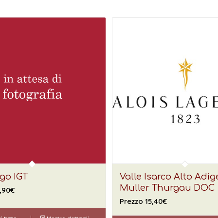
go IGT
Valle Isarco Alto Adig
Muller Thurgau DOC
,90
€
Prezzo
15,40
€