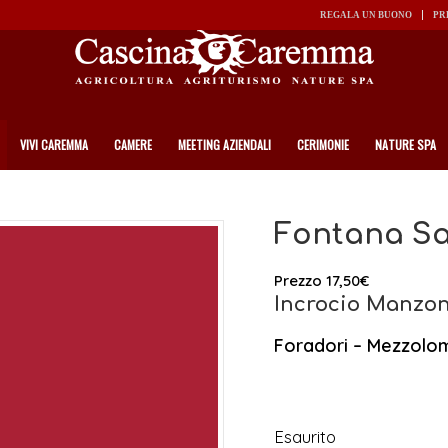
REGALA UN BUONO
PR
VIVI CAREMMA
CAMERE
MEETING AZIENDALI
CERIMONIE
NATURE SPA
Fontana Sa
Prezzo
17,50
€
Incrocio Manzon
Foradori – Mezzol
Esaurito