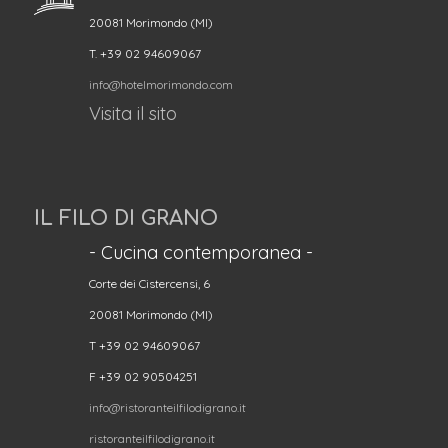
20081 Morimondo (MI)
T. +39 02 94609067
info@hotelmorimondo.com
Visita il sito
IL FILO DI GRANO
- Cucina contemporanea -
Corte dei Cistercensi, 6
20081 Morimondo (MI)
T +39 02 94609067
F +39 02 90504251
info@ristoranteilfilodigrano.it
ristoranteilfilodigrano.it