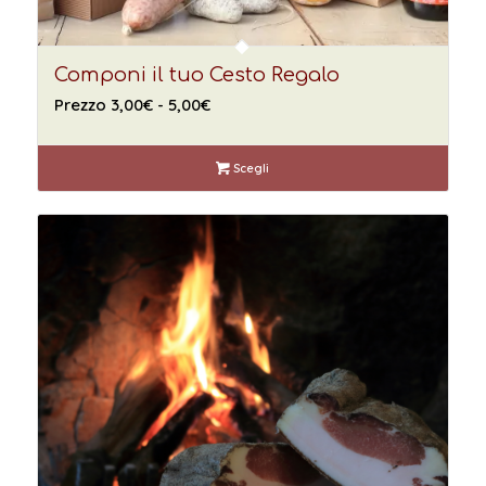
Componi il tuo Cesto Regalo
Fascia
Prezzo
3,00
€
-
5,00
€
di
prezzo:
Scegli
da
Prezzo
3,00€
a
5,00€