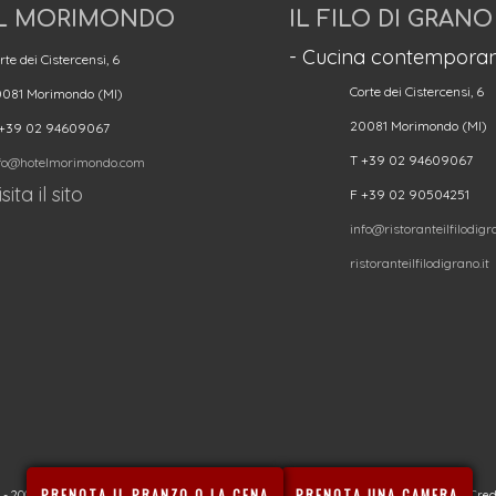
L MORIMONDO
IL FILO DI GRANO
- Cucina contemporan
rte dei Cistercensi, 6
Corte dei Cistercensi, 6
081 Morimondo (MI)
20081 Morimondo (MI)
 +39 02 94609067
T +39 02 94609067
fo@hotelmorimondo.com
sita il sito
F +39 02 90504251
info@ristoranteilfilodigra
ristoranteilfilodigrano.it
PRENOTA IL PRANZO O LA CENA
PRENOTA UNA CAMERA
20080 Besate (MI) - CIN (Codice Identificativo Nazionale): IT015022B4SEUTFAPG | Cred