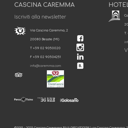
CASCINA CAREMMA
HOTE
Co
Iscriviti alla newsletter
20
Via Cascina Caremma, 2
T.
20080 Besate (MI)
in
T +39 02 9050020
Vi
F +39 02 90504251
info@caremma.com
©2015 - 2025 Cascina Caremma P.IVA 09524320158 | via Cascina Caremma, 2 - 