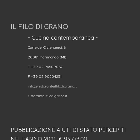
IL FILO DI GRANO
- Cucina contemporanea -
Corte dei Cistercensi, 6
20081 Morimondo (MI)
T +39 02 94609067
F +39 02 90504251
info@ristoranteilfilodigrano.it
ristoranteilfilodigrano.it
PUBBLICAZIONE AIUTI DI STATO PERCEPITI
NELL'ANNO 2021 € 93,773.00