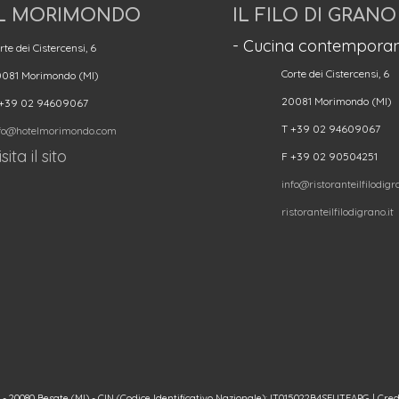
L MORIMONDO
IL FILO DI GRANO
- Cucina contemporan
rte dei Cistercensi, 6
Corte dei Cistercensi, 6
081 Morimondo (MI)
20081 Morimondo (MI)
 +39 02 94609067
T +39 02 94609067
fo@hotelmorimondo.com
sita il sito
F +39 02 90504251
info@ristoranteilfilodigra
ristoranteilfilodigrano.it
20080 Besate (MI) - CIN (Codice Identificativo Nazionale): IT015022B4SEUTFAPG | Cred