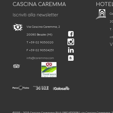
CASCINA CAREMMA
HOTE
Co
Iscriviti alla newsletter
20
Via Cascina Caremma, 2
T.
20080 Besate (MI)
in
T +39 02 9050020
Vi
F +39 02 90504251
info@caremma.com
©2015 - 2025 Cascina Caremma P.IVA 09524320158 | via Cascina Caremma, 2 - 