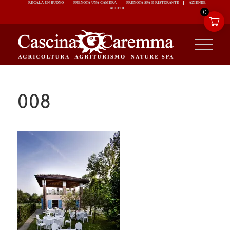
REGALA UN BUONO
PRENOTA UNA CAMERA
PRENOTA SPA E RISTORANTE
ACCEDI
0
008