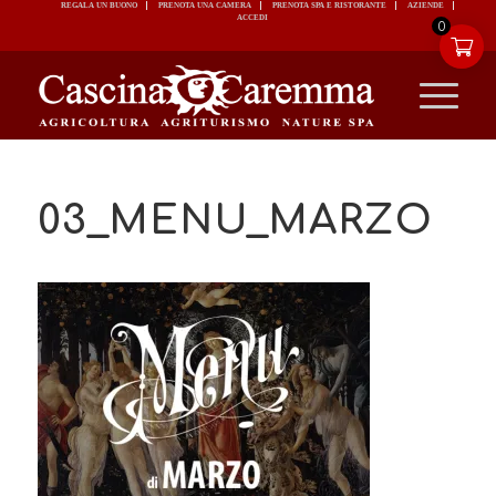
REGALA UN BUONO
PRENOTA UNA CAMERA
PRENOTA SPA E RISTORANTE
ACCEDI
0
03_MENU_MARZO