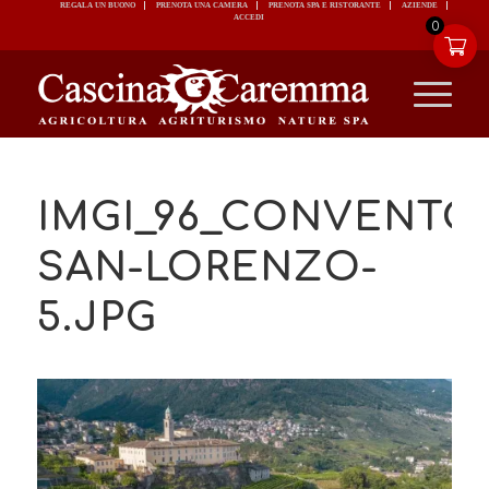
REGALA UN BUONO
PRENOTA UNA CAMERA
PRENOTA SPA E RISTORANTE
ACCEDI
0
IMGI_96_CONVENTO
SAN-LORENZO-
5.JPG