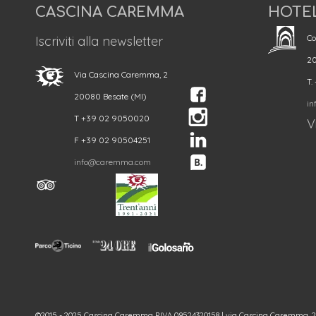
CASCINA CAREMMA
HOTE
Co
Iscriviti alla newsletter
20
Via Cascina Caremma, 2
T.
20080 Besate (MI)
in
T +39 02 9050020
Vi
F +39 02 90504251
info@caremma.com
©2015 - 2025 Cascina Caremma P.IVA 09524320158 | via Cascina Caremma, 2 - 