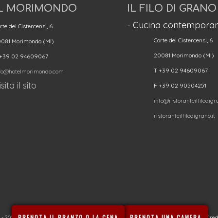
L MORIMONDO
IL FILO DI GRANO
- Cucina contemporan
rte dei Cistercensi, 6
Corte dei Cistercensi, 6
081 Morimondo (MI)
20081 Morimondo (MI)
 +39 02 94609067
T +39 02 94609067
fo@hotelmorimondo.com
sita il sito
F +39 02 90504251
info@ristoranteilfilodigra
ristoranteilfilodigrano.it
PRENOTA IL PRANZO O LA CENA
PRENOTA UNA CAMERA
20080 Besate (MI) - CIN (Codice Identificativo Nazionale): IT015022B4SEUTFAPG | Cred