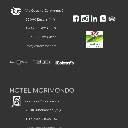
Via Cascina Caremma, 2
20080 Besate (MI)
T +39 02 9050020
F +39 02 90504251
info@caremma.com
HOTEL MORIMONDO
Corte dei Cistercensi, 6
20081 Morimondo (MI)
T. +39 02 94609067
info@hotelmorimondo.com