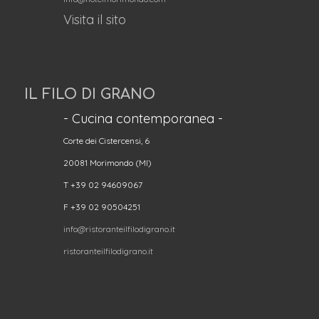
Visita il sito
IL FILO DI GRANO
- Cucina contemporanea -
Corte dei Cistercensi, 6
20081 Morimondo (MI)
T +39 02 94609067
F +39 02 90504251
info@ristoranteilfilodigrano.it
ristoranteilfilodigrano.it