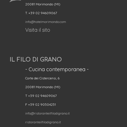
20081 Morimondo (MI)
T. +39 02 94609067
info@hotelmorimondo.com
Visita il sito
IL FILO DI GRANO
- Cucina contemporanea -
Corte dei Cistercensi, 6
20081 Morimondo (MI)
T +39 02 94609067
F +39 02 90504251
info@ristoranteilfilodigrano.it
ristoranteilfilodigrano.it