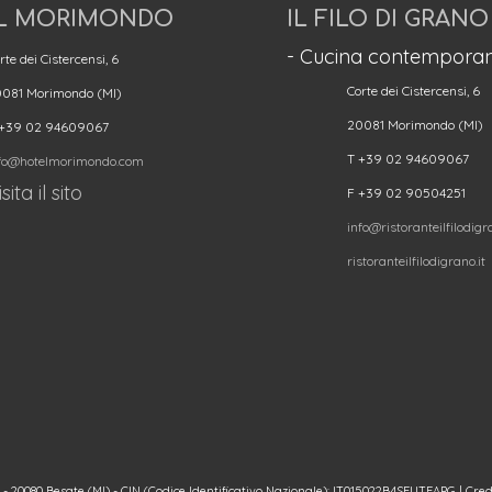
L MORIMONDO
IL FILO DI GRANO
- Cucina contemporan
rte dei Cistercensi, 6
Corte dei Cistercensi, 6
081 Morimondo (MI)
20081 Morimondo (MI)
 +39 02 94609067
T +39 02 94609067
fo@hotelmorimondo.com
sita il sito
F +39 02 90504251
info@ristoranteilfilodigra
ristoranteilfilodigrano.it
20080 Besate (MI) - CIN (Codice Identificativo Nazionale): IT015022B4SEUTFAPG | Cred