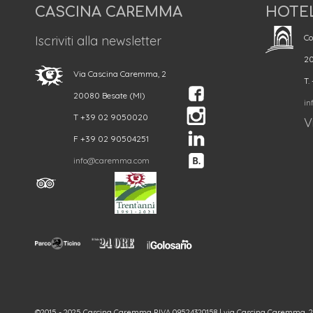
CASCINA CAREMMA
HOTE
Co
Iscriviti alla newsletter
20
Via Cascina Caremma, 2
T.
20080 Besate (MI)
in
T +39 02 9050020
Vi
F +39 02 90504251
info@caremma.com
©2015 - 2025 Cascina Caremma P.IVA 09524320158 | via Cascina Caremma, 2 - 