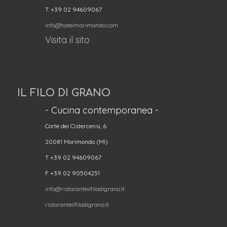
T. +39 02 94609067
info@hotelmorimondo.com
Visita il sito
IL FILO DI GRANO
- Cucina contemporanea -
Corte dei Cistercensi, 6
20081 Morimondo (MI)
T +39 02 94609067
F +39 02 90504251
info@ristoranteilfilodigrano.it
ristoranteilfilodigrano.it